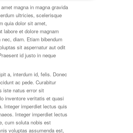
sit amet magna in magna gravida
nterdum ultricies, scelerisque
 quia dolor sit amet,
ut labore et dolore magnam
um nec, diam. Etiam bibendum
luptas sit aspernatur aut odit
Praesent id justo in neque
it a, interdum id, felis. Donec
ncidunt ac pede. Curabitur
 iste natus error sit
 inventore veritatis et quasi
. Integer imperdiet lectus quis
naeos. Integer imperdiet lectus
e, cum soluta nobis est
mnis voluptas assumenda est,