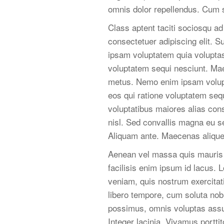
omnis dolor repellendus. Cum s
Class aptent taciti sociosqu a
consectetuer adipiscing elit. S
ipsam voluptatem quia voluptas 
voluptatem sequi nesciunt. Ma
metus. Nemo enim ipsam volupta
eos qui ratione voluptatem sequ
voluptatibus maiores alias con
nisl. Sed convallis magna eu se
Aliquam ante. Maecenas aliquet
Aenean vel massa quis mauris v
facilisis enim ipsum id lacus. 
veniam, quis nostrum exercitat
libero tempore, cum soluta nob
possimus, omnis voluptas assu
Integer lacinia. Vivamus portti