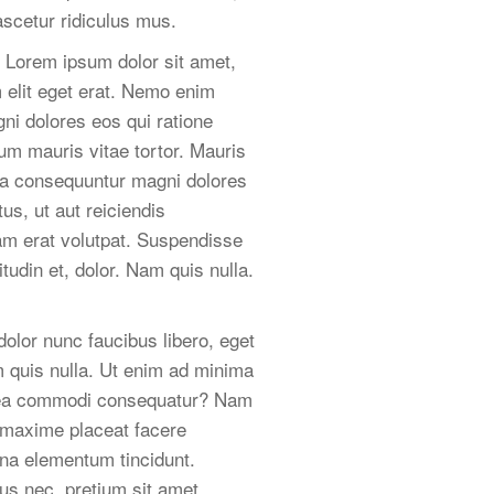
scetur ridiculus mus.
. Lorem ipsum dolor sit amet,
m elit eget erat. Nemo enim
ni dolores eos qui ratione
m mauris vitae tortor. Mauris
uia consequuntur magni dolores
us, ut aut reiciendis
uam erat volutpat. Suspendisse
udin et, dolor. Nam quis nulla.
olor nunc faucibus libero, eget
m quis nulla. Ut enim ad minima
ex ea commodi consequatur? Nam
d maxime placeat facere
na elementum tincidunt.
bus nec, pretium sit amet,