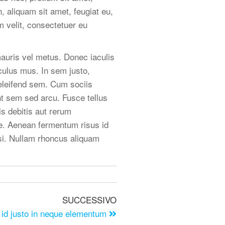
, aliquam sit amet, feugiat eu,
m velit, consectetuer eu
 mauris vel metus. Donec iaculis
culus mus. In sem justo,
r eleifend sem. Cum sociis
nt sem sed arcu. Fusce tellus
is debitis aut rerum
ae. Aenean fermentum risus id
wisi. Nullam rhoncus aliquam
SUCCESSIVO
 id justo in neque elementum