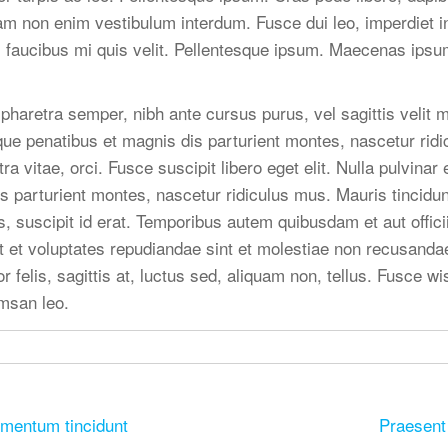
am non enim vestibulum interdum. Fusce dui leo, imperdiet in
m faucibus mi quis velit. Pellentesque ipsum. Maecenas ipsu
t pharetra semper, nibh ante cursus purus, vel sagittis velit
que penatibus et magnis dis parturient montes, nascetur ridi
ra vitae, orci. Fusce suscipit libero eget elit. Nulla pulvina
s parturient montes, nascetur ridiculus mus. Mauris tincidu
, suscipit id erat. Temporibus autem quibusdam et aut offici
t et voluptates repudiandae sint et molestiae non recusand
or felis, sagittis at, luctus sed, aliquam non, tellus. Fusce 
msan leo.
ementum tincidunt
Praesent