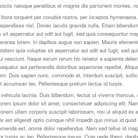
ociis natoque penatibus et magnis dis parturient montes, na
d litora torquent per conubia nostra, per inceptos hymenaeos
uspendisse nisl. Donec iaculis gravida nulla. Etiam bibendu
sit aspernatur aut odit aut fugit, sed quia consequuntur mag
ecenas lorem. In dapibus augue non sapien. Mauris elementu
tem quia voluptas sit aspernatur aut odit aut fugit, sed q
i nesciunt. Itaque earum rerum hic tenetur a sapiente delect
sequatur aut perferendis doloribus asperiores repellat. Aliq
m. Duis sapien nunc, commodo et, interdum suscipit, sollicit
 accumsan leo. Pellentesque pretium lectus id turpis.
ehicula lacinia. Duis bibendum, lectus ut viverra rhoncus, d
Lorem ipsum dolor sit amet, consectetuer adipiscing elit. Na
ionem ullam corporis suscipit laboriosam, nisi ut aliquid 
is est eligendi optio cumque nihil impedit quo minus id quo
menda est, omnis dolor repellendus. Nam sed tellus id mag
tor turpis ac leo. Pellentesque ipsum. Cras pede libero, dapi