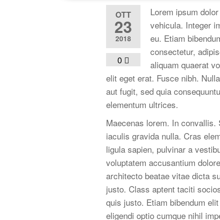
Lorem ipsum dolor 
OTT
23
vehicula. Integer i
eu. Etiam bibendum
2018
consectetur, adipi
0
aliquam quaerat vo
elit eget erat. Fusce nibh. Nul
aut fugit, sed quia consequuntu
elementum ultrices.
Maecenas lorem. In convallis. S
iaculis gravida nulla. Cras ele
ligula sapien, pulvinar a vestib
voluptatem accusantium dolorem
architecto beatae vitae dicta s
justo. Class aptent taciti soci
quis justo. Etiam bibendum eli
eligendi optio cumque nihil i