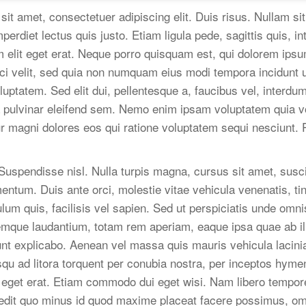
sit amet, consectetuer adipiscing elit. Duis risus. Nullam 
mperdiet lectus quis justo. Etiam ligula pede, sagittis quis, i
 elit eget erat. Neque porro quisquam est, qui dolorem ipsum
sci velit, sed quia non numquam eius modi tempora incidunt 
luptatem. Sed elit dui, pellentesque a, faucibus vel, interd
la pulvinar eleifend sem. Nemo enim ipsam voluptatem quia vo
r magni dolores eos qui ratione voluptatem sequi nesciunt. 
uspendisse nisl. Nulla turpis magna, cursus sit amet, suscip
mentum. Duis ante orci, molestie vitae vehicula venenatis, ti
ulum quis, facilisis vel sapien. Sed ut perspiciatis unde omnis
que laudantium, totam rem aperiam, eaque ipsa quae ab illo
unt explicabo. Aenean vel massa quis mauris vehicula lacinia
osqu ad litora torquent per conubia nostra, per inceptos hyme
t eget erat. Etiam commodo dui eget wisi. Nam libero tempor
mpedit quo minus id quod maxime placeat facere possimus, o