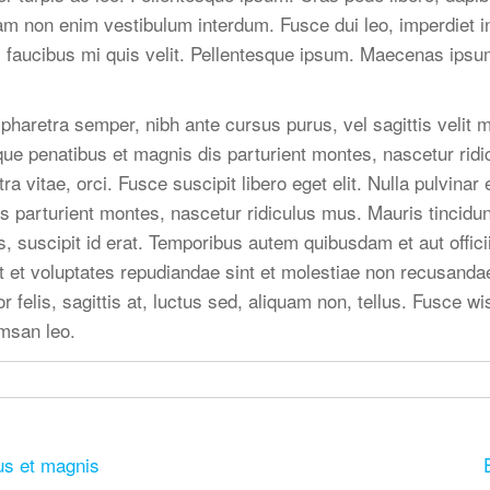
am non enim vestibulum interdum. Fusce dui leo, imperdiet in
m faucibus mi quis velit. Pellentesque ipsum. Maecenas ipsu
t pharetra semper, nibh ante cursus purus, vel sagittis velit
que penatibus et magnis dis parturient montes, nascetur ridi
ra vitae, orci. Fusce suscipit libero eget elit. Nulla pulvina
s parturient montes, nascetur ridiculus mus. Mauris tincidu
, suscipit id erat. Temporibus autem quibusdam et aut offici
t et voluptates repudiandae sint et molestiae non recusand
or felis, sagittis at, luctus sed, aliquam non, tellus. Fusce 
msan leo.
us et magnis