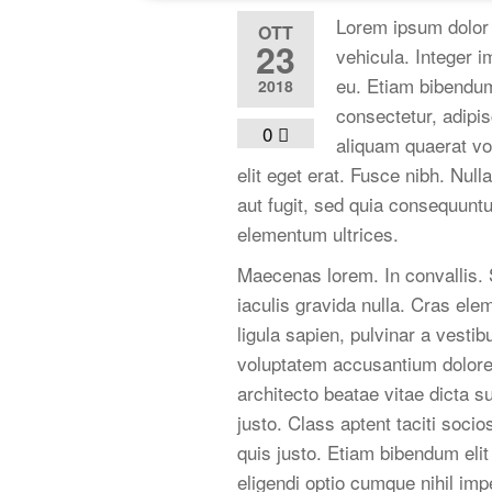
Lorem ipsum dolor 
OTT
23
vehicula. Integer i
eu. Etiam bibendum
2018
consectetur, adipi
0
aliquam quaerat vo
elit eget erat. Fusce nibh. Nul
aut fugit, sed quia consequuntu
elementum ultrices.
Maecenas lorem. In convallis. S
iaculis gravida nulla. Cras ele
ligula sapien, pulvinar a vestib
voluptatem accusantium dolorem
architecto beatae vitae dicta s
justo. Class aptent taciti soci
quis justo. Etiam bibendum eli
eligendi optio cumque nihil i