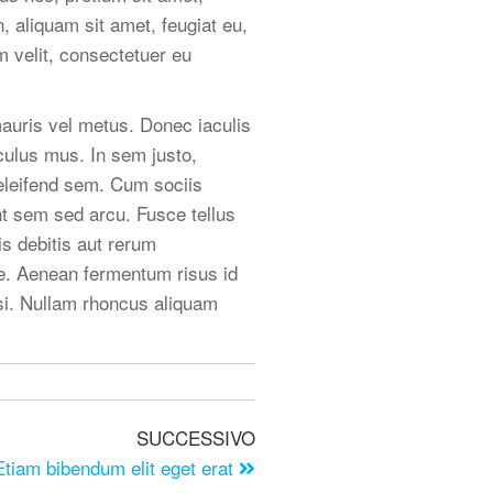
, aliquam sit amet, feugiat eu,
m velit, consectetuer eu
 mauris vel metus. Donec iaculis
culus mus. In sem justo,
r eleifend sem. Cum sociis
nt sem sed arcu. Fusce tellus
is debitis aut rerum
ae. Aenean fermentum risus id
wisi. Nullam rhoncus aliquam
SUCCESSIVO
Etiam bibendum elit eget erat