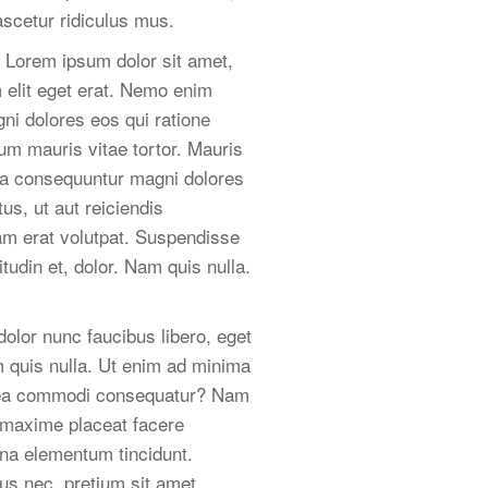
scetur ridiculus mus.
. Lorem ipsum dolor sit amet,
m elit eget erat. Nemo enim
ni dolores eos qui ratione
m mauris vitae tortor. Mauris
uia consequuntur magni dolores
us, ut aut reiciendis
uam erat volutpat. Suspendisse
udin et, dolor. Nam quis nulla.
olor nunc faucibus libero, eget
m quis nulla. Ut enim ad minima
ex ea commodi consequatur? Nam
d maxime placeat facere
na elementum tincidunt.
bus nec, pretium sit amet,