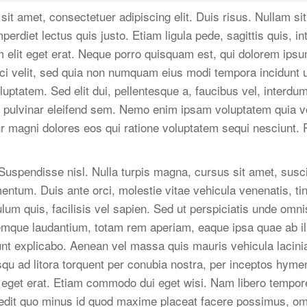
sit amet, consectetuer adipiscing elit. Duis risus. Nullam 
mperdiet lectus quis justo. Etiam ligula pede, sagittis quis, i
 elit eget erat. Neque porro quisquam est, qui dolorem ipsum
sci velit, sed quia non numquam eius modi tempora incidunt 
luptatem. Sed elit dui, pellentesque a, faucibus vel, interd
la pulvinar eleifend sem. Nemo enim ipsam voluptatem quia vo
r magni dolores eos qui ratione voluptatem sequi nesciunt. 
uspendisse nisl. Nulla turpis magna, cursus sit amet, suscip
mentum. Duis ante orci, molestie vitae vehicula venenatis, ti
ulum quis, facilisis vel sapien. Sed ut perspiciatis unde omnis
que laudantium, totam rem aperiam, eaque ipsa quae ab illo
unt explicabo. Aenean vel massa quis mauris vehicula lacinia
osqu ad litora torquent per conubia nostra, per inceptos hyme
t eget erat. Etiam commodo dui eget wisi. Nam libero tempor
mpedit quo minus id quod maxime placeat facere possimus, o