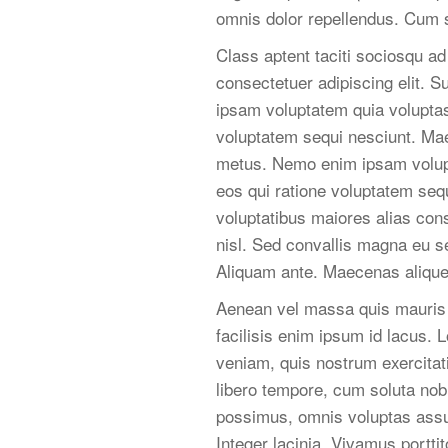
omnis dolor repellendus. Cum s
Class aptent taciti sociosqu a
consectetuer adipiscing elit. S
ipsam voluptatem quia voluptas 
voluptatem sequi nesciunt. Ma
metus. Nemo enim ipsam volupta
eos qui ratione voluptatem sequ
voluptatibus maiores alias con
nisl. Sed convallis magna eu se
Aliquam ante. Maecenas aliquet
Aenean vel massa quis mauris v
facilisis enim ipsum id lacus. 
veniam, quis nostrum exercitat
libero tempore, cum soluta nob
possimus, omnis voluptas assu
Integer lacinia. Vivamus portti