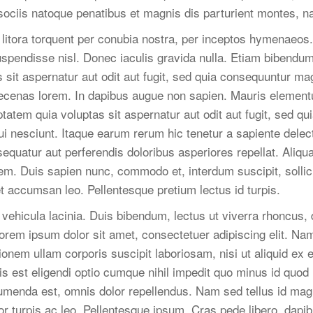
ociis natoque penatibus et magnis dis parturient montes, na
d litora torquent per conubia nostra, per inceptos hymenaeos
uspendisse nisl. Donec iaculis gravida nulla. Etiam bibendu
sit aspernatur aut odit aut fugit, sed quia consequuntur mag
ecenas lorem. In dapibus augue non sapien. Mauris elementu
tem quia voluptas sit aspernatur aut odit aut fugit, sed q
i nesciunt. Itaque earum rerum hic tenetur a sapiente delect
sequatur aut perferendis doloribus asperiores repellat. Aliq
m. Duis sapien nunc, commodo et, interdum suscipit, sollicit
 accumsan leo. Pellentesque pretium lectus id turpis.
ehicula lacinia. Duis bibendum, lectus ut viverra rhoncus, d
Lorem ipsum dolor sit amet, consectetuer adipiscing elit. Na
ionem ullam corporis suscipit laboriosam, nisi ut aliquid 
is est eligendi optio cumque nihil impedit quo minus id quo
menda est, omnis dolor repellendus. Nam sed tellus id mag
tor turpis ac leo. Pellentesque ipsum. Cras pede libero, dapi