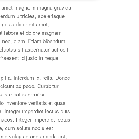
sit amet magna in magna gravida
nterdum ultricies, scelerisque
 quia dolor sit amet,
ut labore et dolore magnam
um nec, diam. Etiam bibendum
luptas sit aspernatur aut odit
Praesent id justo in neque
it a, interdum id, felis. Donec
ncidunt ac pede. Curabitur
 iste natus error sit
 inventore veritatis et quasi
. Integer imperdiet lectus quis
naeos. Integer imperdiet lectus
e, cum soluta nobis est
mnis voluptas assumenda est,