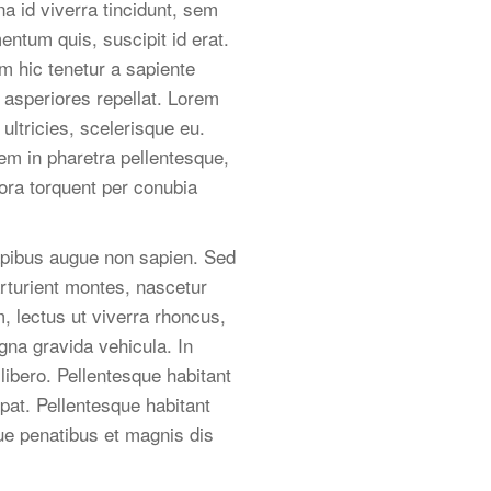
a id viverra tincidunt, sem
entum quis, suscipit id erat.
m hic tenetur a sapiente
s asperiores repellat. Lorem
 ultricies, scelerisque eu.
em in pharetra pellentesque,
itora torquent per conubia
apibus augue non sapien. Sed
rturient montes, nascetur
, lectus ut viverra rhoncus,
gna gravida vehicula. In
libero. Pellentesque habitant
pat. Pellentesque habitant
ue penatibus et magnis dis