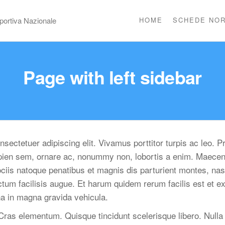
portiva Nazionale
HOME
SCHEDE NOR
Page with left sidebar
sectetuer adipiscing elit. Vivamus porttitor turpis ac leo. P
pien sem, ornare ac, nonummy non, lobortis a enim. Maecen
ciis natoque penatibus et magnis dis parturient montes, na
ictum facilisis augue. Et harum quidem rerum facilis est et ex
a in magna gravida vehicula.
Cras elementum. Quisque tincidunt scelerisque libero. Nulla 