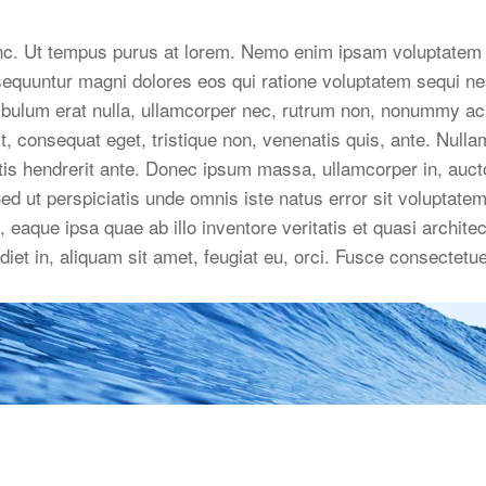
nc. Ut tempus purus at lorem. Nemo enim ipsam voluptatem q
onsequuntur magni dolores eos qui ratione voluptatem sequi 
stibulum erat nulla, ullamcorper nec, rutrum non, nonummy ac
, consequat eget, tristique non, venenatis quis, ante. Nullam
is hendrerit ante. Donec ipsum massa, ullamcorper in, aucto
ed ut perspiciatis unde omnis iste natus error sit volupta
eaque ipsa quae ab illo inventore veritatis et quasi architec
diet in, aliquam sit amet, feugiat eu, orci. Fusce consectetu
ated with Futurio WordPress Theme