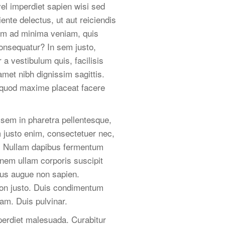
vel imperdiet sapien wisi sed
nte delectus, ut aut reiciendis
nim ad minima veniam, quis
consequatur? In sem justo,
 a vestibulum quis, facilisis
 amet nibh dignissim sagittis.
d quod maxime placeat facere
sem in pharetra pellentesque,
m justo enim, consectetuer nec,
a. Nullam dapibus fermentum
nem ullam corporis suscipit
bus augue non sapien.
non justo. Duis condimentum
am. Duis pulvinar.
mperdiet malesuada. Curabitur