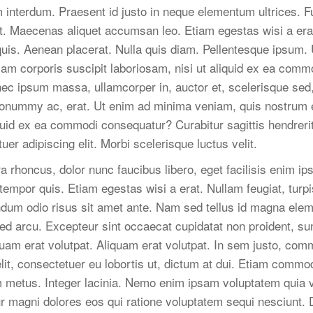
 interdum. Praesent id justo in neque elementum ultrices. Fu
at. Maecenas aliquet accumsan leo. Etiam egestas wisi a era
quis. Aenean placerat. Nulla quis diam. Pellentesque ipsum
lam corporis suscipit laboriosam, nisi ut aliquid ex ea com
c ipsum massa, ullamcorper in, auctor et, scelerisque sed, 
nonummy ac, erat. Ut enim ad minima veniam, quis nostrum e
iquid ex ea commodi consequatur? Curabitur sagittis hendreri
er adipiscing elit. Morbi scelerisque luctus velit.
a rhoncus, dolor nunc faucibus libero, eget facilisis enim ip
tempor quis. Etiam egestas wisi a erat. Nullam feugiat, turpis
bendum odio risus sit amet ante. Nam sed tellus id magna elem
d arcu. Excepteur sint occaecat cupidatat non proident, sunt
quam erat volutpat. Aliquam erat volutpat. In sem justo, comm
it, consectetuer eu lobortis ut, dictum at dui. Etiam commo
metus. Integer lacinia. Nemo enim ipsam voluptatem quia vo
ur magni dolores eos qui ratione voluptatem sequi nesciunt. 