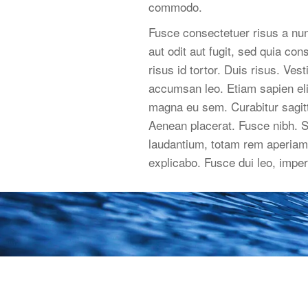
commodo.
Fusce consectetuer risus a nu
aut odit aut fugit, sed quia c
risus id tortor. Duis risus. Ve
accumsan leo. Etiam sapien elit
magna eu sem. Curabitur sagitt
Aenean placerat. Fusce nibh. S
laudantium, totam rem aperiam, 
explicabo. Fusce dui leo, imper
Cre