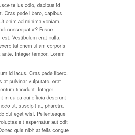
sce tellus odio, dapibus id
t. Cras pede libero, dapibus
. Ut enim ad minima veniam,
modi consequatur? Fusce
est. Vestibulum erat nulla,
xercitationem ullam corporis
t ante. Integer tempor. Lorem
sum id lacus. Cras pede libero,
 at pulvinar vulputate, erat
entum tincidunt. Integer
 in culpa qui officia deserunt
odo ut, suscipit at, pharetra
do dui eget wisi. Pellentesque
luptas sit aspernatur aut odit
Donec quis nibh at felis congue