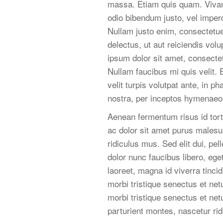
massa. Etiam quis quam. Vivamu
odio bibendum justo, vel imperd
Nullam justo enim, consectetuer
delectus, ut aut reiciendis vol
ipsum dolor sit amet, consectetu
Nullam faucibus mi quis velit.
velit turpis volutpat ante, in p
nostra, per inceptos hymenaeos
Aenean fermentum risus id tor
ac dolor sit amet purus males
ridiculus mus. Sed elit dui, pe
dolor nunc faucibus libero, ege
laoreet, magna id viverra tinci
morbi tristique senectus et ne
morbi tristique senectus et ne
parturient montes, nascetur ri