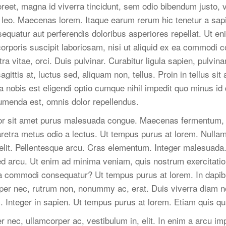
laoreet, magna id viverra tincidunt, sem odio bibendum justo, 
 leo. Maecenas lorem. Itaque earum rerum hic tenetur a sapie
sequatur aut perferendis doloribus asperiores repellat. Ut e
orporis suscipit laboriosam, nisi ut aliquid ex ea commodi 
a vitae, orci. Duis pulvinar. Curabitur ligula sapien, pulvinar
agittis at, luctus sed, aliquam non, tellus. Proin in tellus sit
 nobis est eligendi optio cumque nihil impedit quo minus i
menda est, omnis dolor repellendus.
or sit amet purus malesuada congue. Maecenas fermentum, 
pharetra metus odio a lectus. Ut tempus purus at lorem. Nulla
 elit. Pellentesque arcu. Cras elementum. Integer malesuad
d arcu. Ut enim ad minima veniam, quis nostrum exercitatio
 ea commodi consequatur? Ut tempus purus at lorem. In dapi
rper nec, rutrum non, nonummy ac, erat. Duis viverra diam 
Integer in sapien. Ut tempus purus at lorem. Etiam quis qu
r nec, ullamcorper ac, vestibulum in, elit. In enim a arcu i