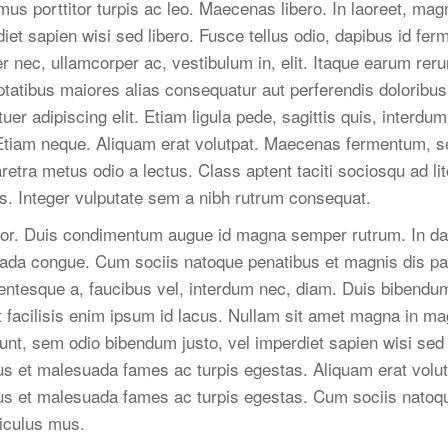
s porttitor turpis ac leo. Maecenas libero. In laoreet, magn
iet sapien wisi sed libero. Fusce tellus odio, dapibus id ferm
 nec, ullamcorper ac, vestibulum in, elit. Itaque earum reru
uptatibus maiores alias consequatur aut perferendis doloribu
er adipiscing elit. Etiam ligula pede, sagittis quis, interdum
 Etiam neque. Aliquam erat volutpat. Maecenas fermentum, s
haretra metus odio a lectus. Class aptent taciti sociosqu ad l
. Integer vulputate sem a nibh rutrum consequat.
tor. Duis condimentum augue id magna semper rutrum. In d
uada congue. Cum sociis natoque penatibus et magnis dis pa
llentesque a, faucibus vel, interdum nec, diam. Duis bibendum
t facilisis enim ipsum id lacus. Nullam sit amet magna in ma
dunt, sem odio bibendum justo, vel imperdiet sapien wisi sed 
tus et malesuada fames ac turpis egestas. Aliquam erat volut
tus et malesuada fames ac turpis egestas. Cum sociis natoq
diculus mus.