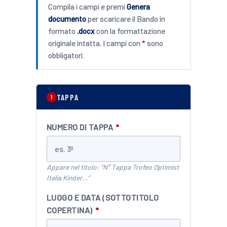
Compila i campi e premi
Genera
documento
per scaricare il Bando in
formato
.docx
con la formattazione
originale intatta. I campi con
*
sono
obbligatori.
TAPPA
1
NUMERO DI TAPPA
*
Appare nel titolo: “N° Tappa Trofeo Optimist
Italia Kinder…”
LUOGO E DATA (SOTTOTITOLO
COPERTINA)
*