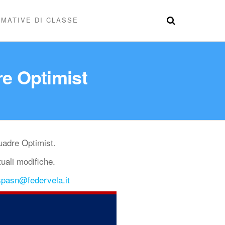
MATIVE DI CLASSE
e Optimist
uadre Optimist.
tuali modifiche.
spasn@federvela.it